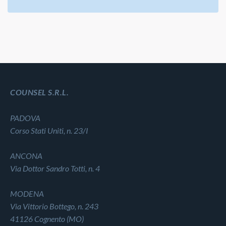
COUNSEL S.R.L.
PADOVA
Corso Stati Uniti, n. 23/I
ANCONA
Via Dottor Sandro Totti, n. 4
MODENA
Via Vittorio Bottego, n. 243
41126 Cognento (MO)