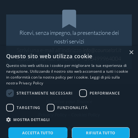
Ricevi, senza impegno, la presentazione dei
nostri servizi
Scrivi una e-mail all’indirizzo
info@counselsrl.it
×
Questo sito web utilizza cookie
oppure chiamaci al numero
+390499964004
Questo sito web utilizza i cookie per migliorare la tua esperienza di
navigazione. Utilizzando il nostro sito web acconsenti a tutti i cookie
in conformità con la nostra policy per i cookie.
Leggi di più sulla
nostra Privacy Policy
STRETTAMENTE NECESSARI
PERFORMANCE
We drive your finance
TARGETING
FUNZIONALITÀ
Privacy Policy
–
Cookies Policy
MOSTRA DETTAGLI
ACCETTA TUTTO
RIFIUTA TUTTO