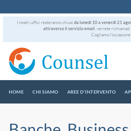
I nostri uffici resteranno chiusi
da lunedì 10 a venerdì 21 ag
attraverso il servizio email
, verrete richiamati 
Cogliamo l’occasione 
HOME
CHI SIAMO
AREE D’INTERVENTO
AP
Banche, Business 