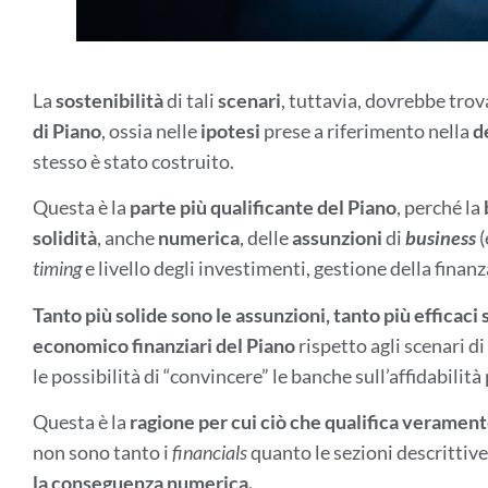
La
sostenibilità
di tali
scenari
, tuttavia, dovrebbe tro
di Piano
, ossia nelle
ipotesi
prese a riferimento nella
d
stesso è stato costruito.
Questa è la
parte più qualificante del Piano
, perché la
solidità
, anche
numerica
, delle
assunzioni
di
business
(
timing
e livello degli investimenti, gestione della finanz
Tanto più solide sono le assunzioni, tanto più efficaci
economico finanziari del Piano
rispetto agli scenari di
le possibilità di “convincere” le banche sull’affidabili
Questa è la
ragione per cui ciò che qualifica veramen
non sono tanto i
financials
quanto le sezioni descrittive
la conseguenza numerica.