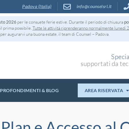
Padova (Italia)
info@counselsrl.it
osto 2026
per le consuete ferie estive. Durante il periodo di chiusura
po
il prima possibile.
Tutte le attività riprenderanno normalmente lunedì 
per augurarvi una buona estate, il team di Counsel – Padova.
Specia
supportati da tec
PROFONDIMENTI & BLOG
AREA RISERVATA
Plan e Accesso al C