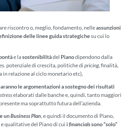
vare riscontro o, meglio, fondamento, nelle
assunzioni
efinizione delle linee guida strategiche
su cui lo
bontà
e la
sostenibilità
del
Piano
dipendono dalla
es. potenziale di crescita, politiche di
pricing
, finalità,
a in relazione al ciclo monetario etc),
 saranno le argomentazioni a sostegno dei risultati
stress
elaborati dalle banche e, quindi, tanto maggiori
tà presente ma soprattutto futura dell’azienda.
te un
Business Plan
, e quindi il documento di Piano,
 e qualitative del Piano di cui
i
financials
sono “solo”