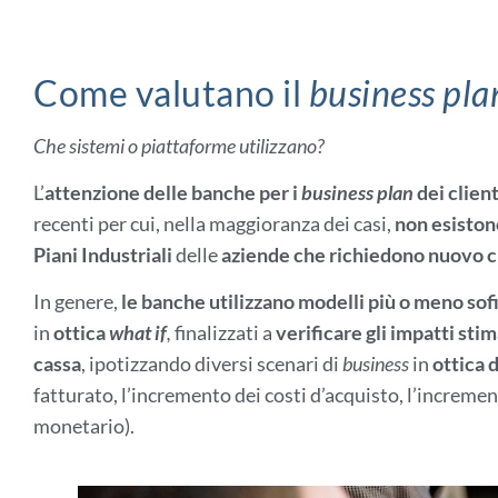
Come valutano il
business pla
Che sistemi o piattaforme utilizzano?
L’
attenzione delle banche per i
business plan
dei clien
recenti per cui, nella maggioranza dei casi,
non esiston
Piani Industriali
delle
aziende che richiedono nuovo c
In genere,
le banche utilizzano modelli più o meno sofi
in
ottica
what if
,
finalizzati a
verificare gli impatti sti
cassa
, ipotizzando diversi scenari di
business
in
ottica 
fatturato, l’incremento dei costi d’acquisto, l’incremen
monetario).