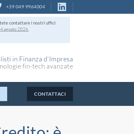
+39 049 9964004
tete contattare i nostri uffici
24 agosto 2026.
listi in Finanza d'Impresa
nologie fin-tech avanzate
CONTATTACI
redito: è