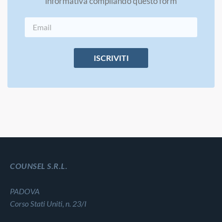
informativa compilando questo form
ISCRIVITI
COUNSEL S.R.L.
PADOVA
Corso Stati Uniti, n. 23/I