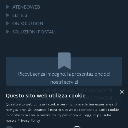
ATENEOWEB
ELITE 3
ON SOLUTION
SOLUZIONI POSTALI
Ricevi, senza impegno, la presentazione dei
nostri servizi
Scrivi una e-mail all’indirizzo
info@counselsrl.it
×
Questo sito web utilizza cookie
oppure chiamaci al numero
+390499964004
Questo sito web utilizza i cookie per migliorare la tua esperienza di
navigazione. Utilizzando il nostro sito web acconsenti a tutti i cookie
in conformità con la nostra policy per i cookie.
Leggi di più sulla
nostra Privacy Policy