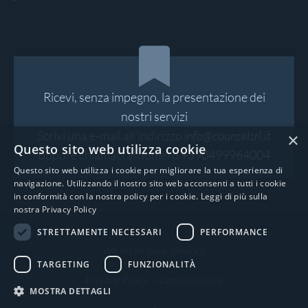
Ricevi, senza impegno, la presentazione dei
nostri servizi
Scrivi una e-mail all’indirizzo
info@counselsrl.it
×
Questo sito web utilizza cookie
oppure chiamaci al numero
+390499964004
Questo sito web utilizza i cookie per migliorare la tua esperienza di
navigazione. Utilizzando il nostro sito web acconsenti a tutti i cookie
in conformità con la nostra policy per i cookie.
Leggi di più sulla
nostra Privacy Policy
STRETTAMENTE NECESSARI
PERFORMANCE
We drive your finance
TARGETING
FUNZIONALITÀ
Privacy Policy
–
Cookies Policy
MOSTRA DETTAGLI