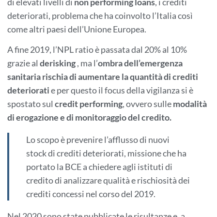
di elevati livelli di
non performing loans
, i crediti
deteriorati, problema che ha coinvolto l’Italia così
come altri paesi dell’Unione Europea.
A fine 2019, l’NPL ratio è passata dal 20% al 10%
grazie al
derisking
, ma l’
ombra dell’emergenza
sanitaria rischia di aumentare la quantità di crediti
deteriorati
e per questo il focus della vigilanza si è
spostato sul
credit performing
, ovvero sulle
modalità
di erogazione e di monitoraggio del credito.
Lo scopo è prevenire l’afflusso di nuovi
stock di crediti deteriorati, missione che ha
portato la BCE a chiedere agli istituti di
credito di analizzare qualità e rischiosità dei
crediti concessi nel corso del 2019.
Nel 2020 sono state pubblicate le risultanze e, a