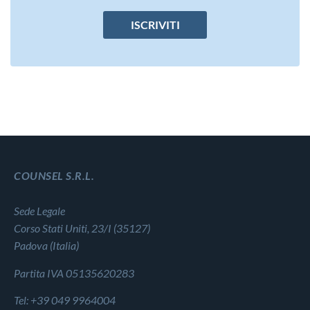
ISCRIVITI
COUNSEL S.R.L.
Sede Legale
Corso Stati Uniti, 23/I (35127)
Padova (Italia)
Partita IVA 05135620283
Tel: +39 049 9964004