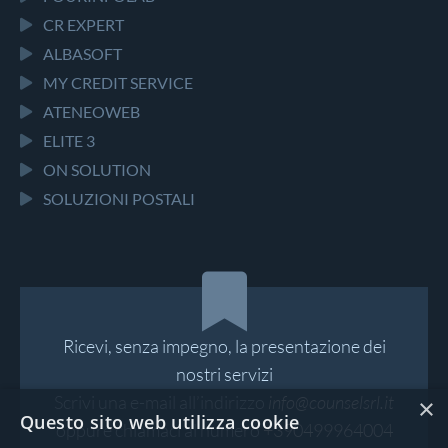
CR EXPERT
ALBASOFT
MY CREDIT SERVICE
ATENEOWEB
ELITE 3
ON SOLUTION
SOLUZIONI POSTALI
Ricevi, senza impegno, la presentazione dei
nostri servizi
Scrivi una e-mail all’indirizzo
info@counselsrl.it
×
Questo sito web utilizza cookie
oppure chiamaci al numero
+390499964004